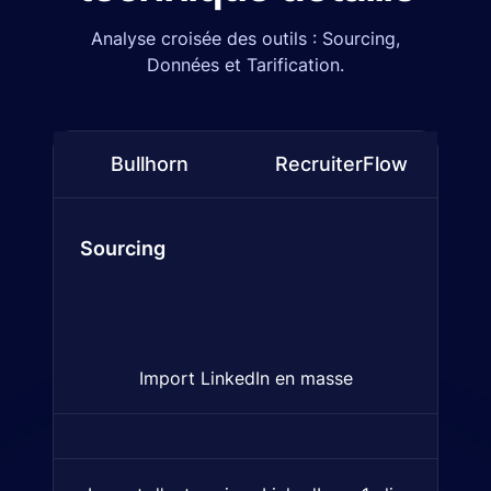
Analyse croisée des outils : Sourcing,
Données et Tarification.
Bullhorn
RecruiterFlow
Tableau comparatif :
Bullhorn
and
RecruiterFlow
(Fo
Sourcing
Import LinkedIn en masse
Importez plusieurs profils Li